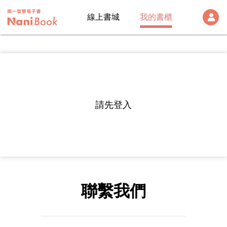
線上書城
我的書櫃
登出
雲端帳號
Version:
1.28.1
帳號
請先登入
帳號及密碼
密碼
註冊帳號
聯繫我們
入