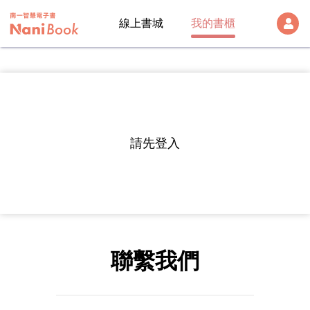
線上書城
我的書櫃
登出
雲端帳號
Version:
1.28.1
帳號
請先登入
帳號及密碼
密碼
註冊帳號
聯繫我們
入