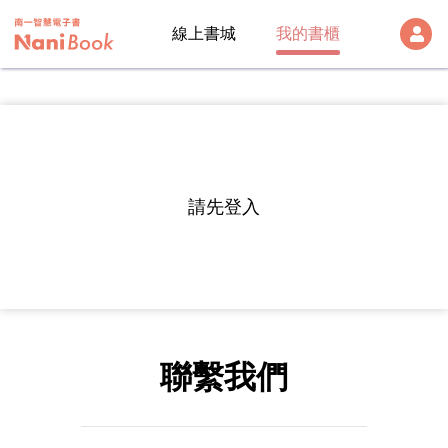
線上書城
我的書櫃
登出
雲端帳號
Version:
1.28.1
帳號
請先登入
帳號及密碼
密碼
註冊帳號
聯繫我們
入