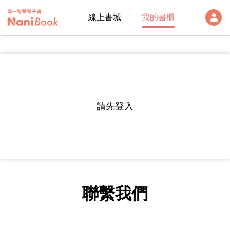
線上書城
我的書櫃
登出
雲端帳號
Version:
1.28.1
帳號
請先登入
帳號及密碼
密碼
註冊帳號
聯繫我們
入