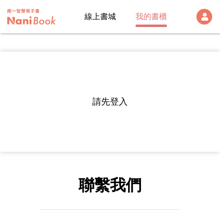
線上書城
我的書櫃
登出
雲端帳號
Version:
1.28.1
帳號
請先登入
帳號及密碼
密碼
註冊帳號
聯繫我們
入