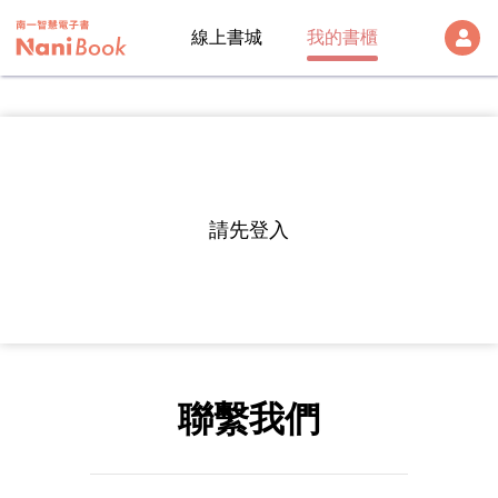
線上書城
我的書櫃
登出
雲端帳號
Version:
1.28.1
帳號
請先登入
帳號及密碼
密碼
註冊帳號
聯繫我們
入