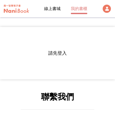
線上書城
我的書櫃
登出
雲端帳號
Version:
1.28.1
帳號
請先登入
帳號及密碼
密碼
註冊帳號
聯繫我們
入